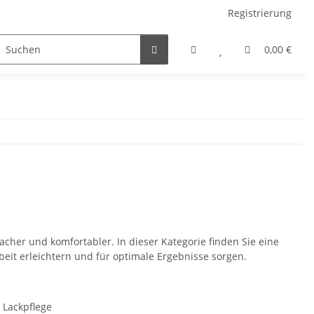
Registrierung
be
Winter
Zubehör
Caravan Pflege
0,00 €
Moto
cher und komfortabler. In dieser Kategorie finden Sie eine
rbeit erleichtern und für optimale Ergebnisse sorgen.
 Lackpflege