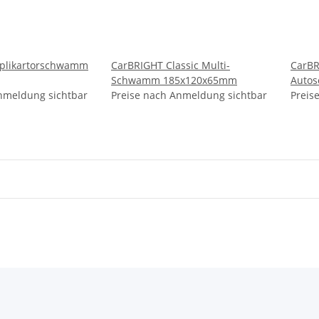
plikartorschwamm
CarBRIGHT Classic Multi-
CarBR
Schwamm 185x120x65mm
Auto
nmeldung sichtbar
Preise nach Anmeldung sichtbar
Preis